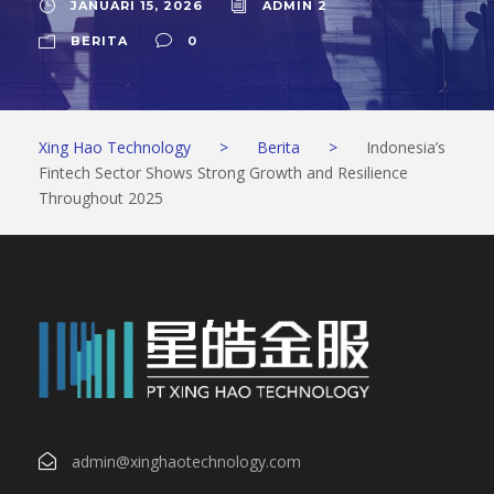
JANUARI 15, 2026
ADMIN 2
BERITA
0
Xing Hao Technology
>
Berita
>
Indonesia’s
Fintech Sector Shows Strong Growth and Resilience
Throughout 2025
admin@xinghaotechnology.com