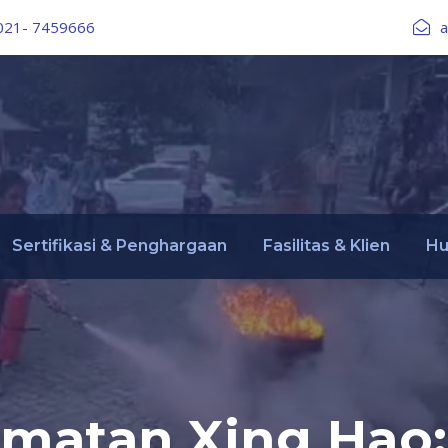
021- 7459666
a
Sertifikasi & Penghargaan
Fasilitas & Klien
Hu
amatan Xing Hao