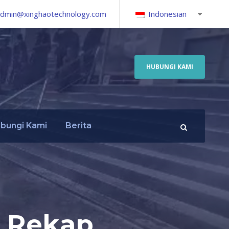
dmin@xinghaotechnology.com
Indonesian
HUBUNGI KAMI
bungi Kami
Berita
: Rekap